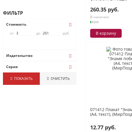
260.35 руб.
ФИЛЬТР
В наличии
Стоимость
В корзину
от
до
руб.
Издательство
Сфера
Серия
Наклейки
ПОКАЗАТЬ
ОЧИСТИТЬ
071412 Плакат "Зна
(А4, текст), (МирПоз
12.77 руб.