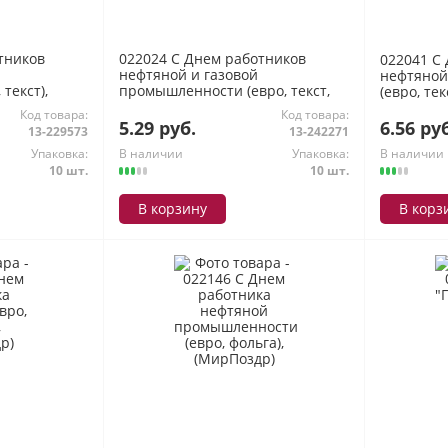
тников
022024 С Днем работников
022041 С
нефтяной и газовой
нефтяной
текст),
промышленности (евро, текст,
(евро, те
термопод), (МирПоздр)
Код товара:
Код товара:
5.29 руб.
6.56 ру
13-229573
13-242271
Упаковка:
В наличии
Упаковка:
В наличии
10 шт.
10 шт.
В корзину
В корз