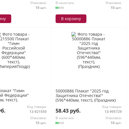
Упаковка:
В наличии
Упаковка:
10 шт.
10 шт.
ину
В корзину
Плакат "Гимн
50000886 Плакат "2025 год
ой Федерации"
Защитника Отечества!"
м, текст),
(596*440мм, текст), (Праздник)
Поздр)
Код товара:
Код товара:
уб.
58.43 руб.
13-921550
13-995729
Упаковка:
В наличии
Упаковка:
10 шт.
10 шт.