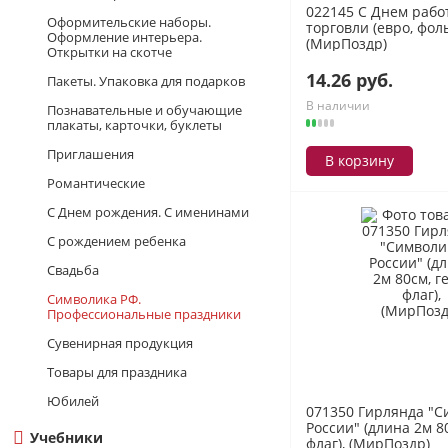
022145 С Днем рабо
Оформительские наборы.
торговли (евро, фоль
Оформление интерьера.
(МирПоздр)
Открытки на скотче
14.26 руб.
Пакеты. Упаковка для подарков
В наличии
Познавательные и обучающие
плакаты, карточки, буклеты
Приглашения
В корзину
Романтические
С Днем рождения. С именинами
С рождением ребенка
Свадьба
Символика РФ.
Профессиональные праздники
Сувенирная продукция
Товары для праздника
Юбилей
071350 Гирлянда "С
России" (длина 2м 80
Учебники
флаг), (МирПоздр)