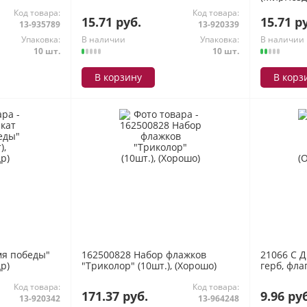
Код товара:
Код товара:
15.71 руб.
15.71 р
13-935789
13-920339
Упаковка:
В наличии
Упаковка:
В наличии
10 шт.
10 шт.
В корзину
В корз
мя победы"
162500828 Набор флажков
21066 С Д
др)
"Триколор" (10шт.), (Хорошо)
герб, фла
Код товара:
Код товара:
171.37 руб.
9.96 ру
13-920342
13-964248