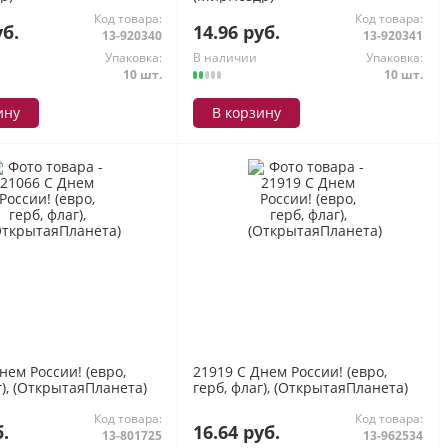
Код товара:
Код товара:
уб.
14.96 руб.
13-920340
13-920341
Упаковка:
В наличии
Упаковка:
10 шт.
10 шт.
ину
В корзину
нем России! (евро,
21919 С Днем России! (евро,
г), (ОткрытаяПланета)
герб, флаг), (ОткрытаяПланета)
Код товара:
Код товара:
б.
16.64 руб.
13-801725
13-962534