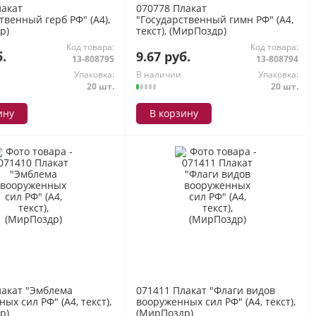
лакат
070778 Плакат
твенный герб РФ" (А4),
"Государственный гимн РФ" (А4,
р)
текст), (МирПоздр)
Код товара:
Код товара:
б.
9.67 руб.
13-808795
13-808794
Упаковка:
В наличии
Упаковка:
20 шт.
20 шт.
ину
В корзину
лакат "Эмблема
071411 Плакат "Флаги видов
ых сил РФ" (А4, текст),
вооруженных сил РФ" (А4, текст),
р)
(МирПоздр)