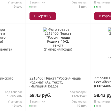
Упаковка:
В наличии
Упаковка:
В наличии
10 шт.
1 шт.
В корзину
В корз
2215500 
инского
2215400 Плакат "Россия-наша
Российск
Родина!" (А2, текст),
(600*440м
(ИмперияПоздр)
(Империя
Код товара:
Код товара:
58.43 руб.
58.43 р
13-927706
13-921549
Упаковка:
В наличии
Упаковка:
В наличии
10 шт.
10 шт.