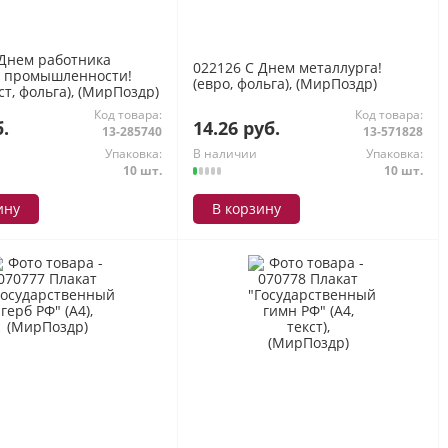
 Днем работника
022126 С Днем металлурга!
 промышленности!
(евро, фольга), (МирПоздр)
кст, фольга), (МирПоздр)
Код товара:
Код товара:
б.
14.26 руб.
13-285740
13-571828
Упаковка:
В наличии
Упаковка:
10 шт.
10 шт.
ину
В корзину