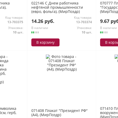
тника
022146 С Днем работника
070777 П
га),
нефтяной промышленности
"Государс
(евро, фольга), (МирПоздр)
(МирПозд
Код товара:
Код товара:
14.26 руб.
9.67 ру
13-703375
13-703374
Упаковка:
В наличии
Упаковка:
В наличии
10 шт.
10 шт.
В корзину
В корз
имволика
071410 П
071408 Плакат "Президент РФ"
см, герб,
вооруженн
(А4), (МирПоздр)
(МирПозд