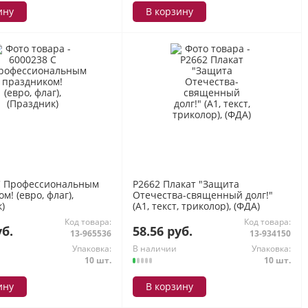
ину
В корзину
С Профессиональным
P2662 Плакат "Защита
м! (евро, флаг),
Отечества-священный долг!"
)
(А1, текст, триколор), (ФДА)
Код товара:
Код товара:
уб.
58.56 руб.
13-965536
13-934150
Упаковка:
В наличии
Упаковка:
10 шт.
10 шт.
ину
В корзину