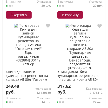
В наличии
Упаковка:
В наличии
Упаковка:
20 шт.
20 шт.
В корзину
В корзину
Книга для записи
Книга для записи
кулинарных рецептов на
кулинарных рецептов на
кольцах А5 80л "Готовим
пластик. спирали А5 80л
сами!" 5цв. разделителя
"Кулинарные шедевры.
249.48
317.62
(082804) 30149 Хатбер
Венера" 5цв. разделителя
Код товара:
Код товара:
(078581) 28576 Хатбер
руб.
руб.
12-180680
12-176412
В наличии
Упаковка:
В наличии
Упаковка:
14 шт.
22 шт.