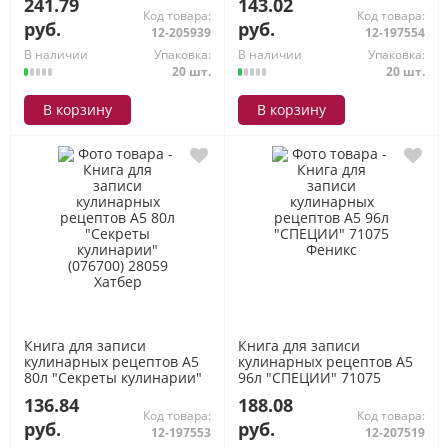
241.79
143.02
Код товара:
Код товара:
руб.
руб.
12-205939
12-197554
В наличии
Упаковка:
В наличии
Упаковка:
20 шт.
20 шт.
В корзину
В корзину
Книга для записи
Книга для записи
кулинарных рецептов А5
кулинарных рецептов А5
80л "Секреты кулинарии"
96л "СПЕЦИИ" 71075
(076700) 28059 Хатбер
Феникс
136.84
188.08
Код товара:
Код товара:
руб.
руб.
12-197553
12-207519