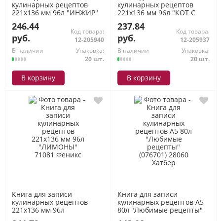
кулинарных рецептов
кулинарных рецептов
221х136 мм 96л "ИНЖИР"
221х136 мм 96л "КОТ С
71082 Феникс
ПОНЧИКОМ" 71084
246.44
237.84
Феникс
Код товара:
Код товара:
руб.
руб.
12-205940
12-205937
В наличии
Упаковка:
В наличии
Упаковка:
20 шт.
20 шт.
В корзину
В корзину
Книга для записи
Книга для записи
кулинарных рецептов
кулинарных рецептов А5
221х136 мм 96л
80л "Любимые рецепты"
"ЛИМОНЫ" 71081 Феникс
(076701) 28060 Хатбер