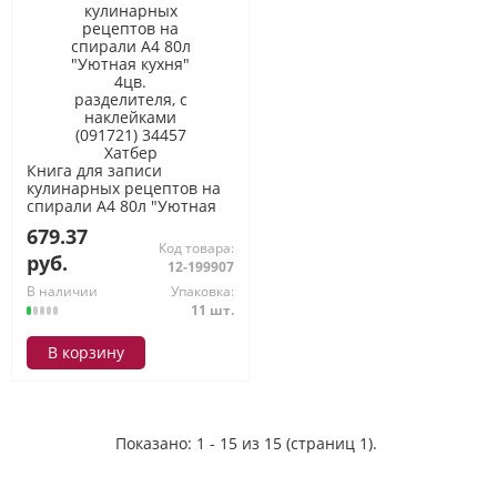
Книга для записи
кулинарных рецептов на
спирали А4 80л "Уютная
кухня" 4цв. разделителя, с
679.37
наклейками (091721) 34457
Код товара:
Хатбер
руб.
12-199907
В наличии
Упаковка:
11 шт.
В корзину
Показано: 1 - 15 из 15 (страниц 1).