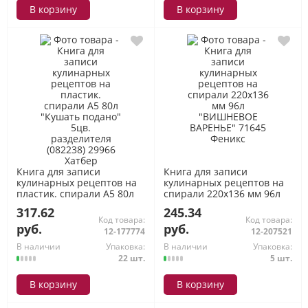
В корзину
В корзину
Книга для записи
Книга для записи
кулинарных рецептов на
кулинарных рецептов на
пластик. спирали А5 80л
спирали 220х136 мм 96л
"Кушать подано" 5цв.
"ВИШНЕВОЕ ВАРЕНЬЕ"
317.62
245.34
разделителя (082238)
71645 Феникс
Код товара:
Код товара:
29966 Хатбер
руб.
руб.
12-177774
12-207521
В наличии
Упаковка:
В наличии
Упаковка:
22 шт.
5 шт.
В корзину
В корзину